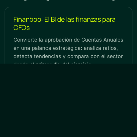
Finanboo: El BI de las finanzas para
CFOs
Convierte la aprobación de Cuentas Anuales
en una palanca estratégica: analiza ratios,
detecta tendencias y compara con el sector
desde el primer día del ejercicio.
Ver planes y precios
Resultados inmediatos • Hecho por y para CFOs
en
Artículos
#
Finanzas
FINANBOO SL, Francisco Torrado
6 de agosto de
2026