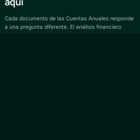
aquí
Cada documento de las Cuentas Anuales responde
a una pregunta diferente. El análisis financiero
profesional consiste en cruzar las respuestas de
todos ellos para obtener una visión completa y
fiable de la empresa.
Finanboo: El BI de las finanzas para
CFOs
Optimiza tu análisis financiero y toma
mejores decisiones estratégicas.
Ver planes y precios
Resultados inmediatos • Hecho por y para CFOs