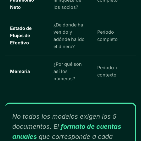
Neto
los socios?
¿De dónde ha
Estado de
venido y
Período
Flujos de
adónde ha ido
completo
Efectivo
el dinero?
¿Por qué son
Período +
Memoria
así los
contexto
números?
No todos los modelos exigen los 5
documentos. El
formato de cuentas
anuales
que corresponde a cada