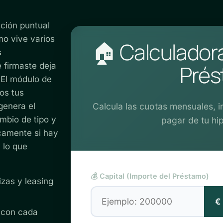
ación puntual
amo vive varios
🏠 Calculador
s
Pré
 firmaste deja
 El módulo de
os tus
genera el
Calcula las cuotas mensuales, in
mbio de tipo y
pagar de tu hi
camente si hay
 lo que
💰 Capital (Importe del Préstamo)
izas y leasing
€
 con cada