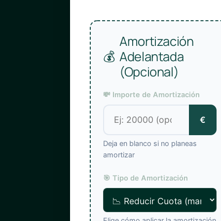
Amortización
💰
Adelantada
(Opcional)
💸 Importe de Amortización
€
Deja en blanco si no planeas
amortizar
🎯 Tipo de Amortización
Elige cómo aplicar la amortización