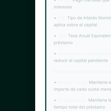
•
Cuota:
Pago mensual que in
intereses
•
TIN:
Tipo de Interés Nomina
aplica sobre el capital
•
TAE:
Tasa Anual Equivalent
préstamo
•
Amortización adelantada
reducir el capital pendiente
Tipos de amortización adel
•
Reducir cuota:
Mantiene el
importe de cada cuota mens
•
Reducir plazo:
Mantiene la
tiempo total del préstamo