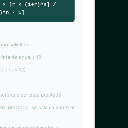
 × [r × (1+r)^n] /
)^n - 1]
amo solicitado
interés anual / 12)
(años × 12)
ero que solicitas prestada
ero prestado, se calcula sobre el