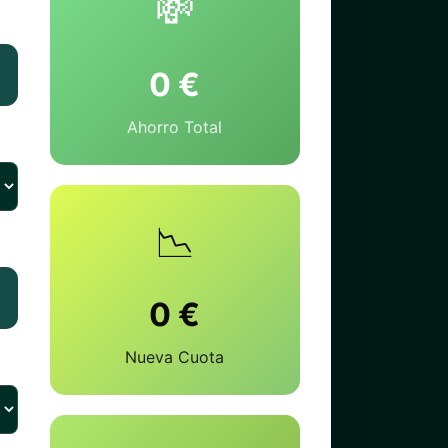
💸
0 €
Ahorro Total
📉
0 €
Nueva Cuota