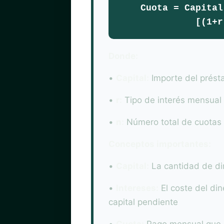
Cuota = Capital
[(1+r
Donde:
•
Capital:
Importe del prést
•
r:
Tipo de interés mensual (
•
n:
Número total de cuotas 
Conceptos importantes:
•
Capital:
La cantidad de din
•
Intereses:
El coste del din
capital pendiente