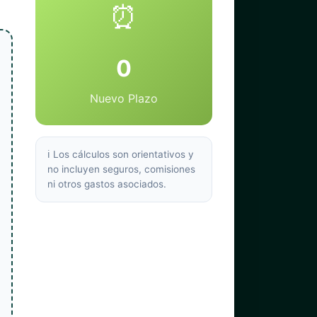
⏰
0
Nuevo Plazo
ℹ️ Los cálculos son orientativos y
no incluyen seguros, comisiones
ni otros gastos asociados.