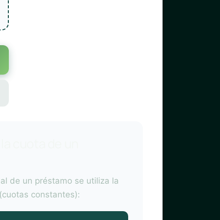
la cuota de un
al de un préstamo se utiliza la
(cuotas constantes):