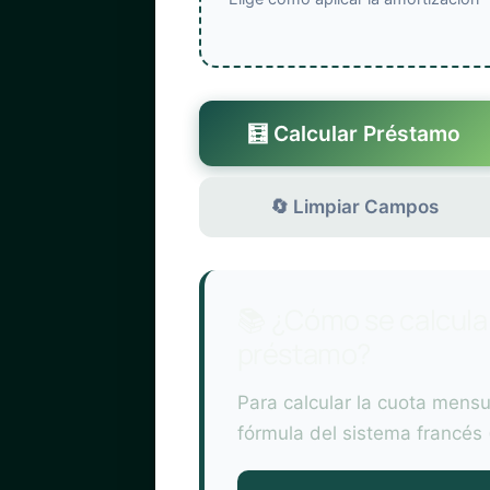
🧮 Calcular Préstamo
🔄 Limpiar Campos
📚 ¿Cómo se calcula 
préstamo?
Para calcular la cuota mensu
fórmula del sistema francés 