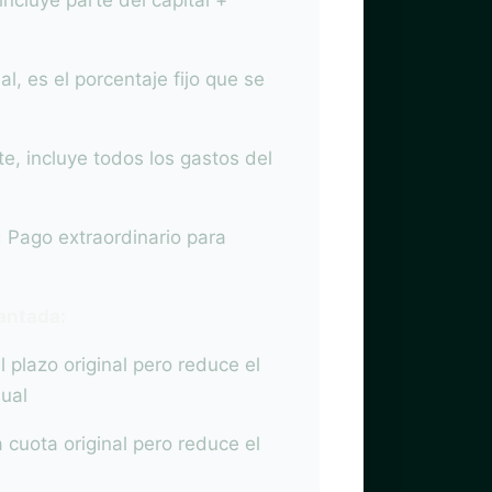
cluye parte del capital +
l, es el porcentaje fijo que se
e, incluye todos los gastos del
:
Pago extraordinario para
antada:
 plazo original pero reduce el
ual
 cuota original pero reduce el