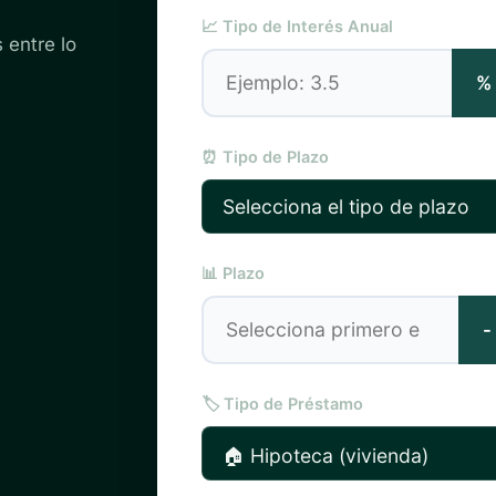
📈 Tipo de Interés Anual
 entre lo
%
⏰ Tipo de Plazo
📊 Plazo
-
🏷️ Tipo de Préstamo